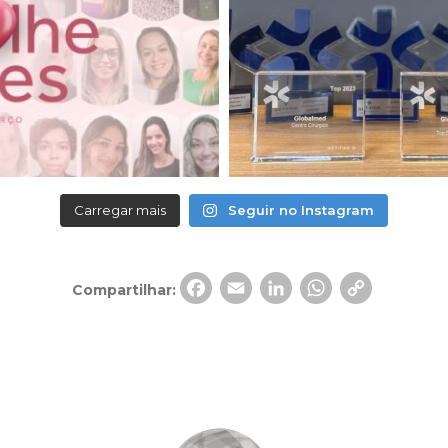
Carregar mais
Seguir no Instagram
Facebook
Email
LinkedIn
Whats
Cop
Compartilhar:
Link