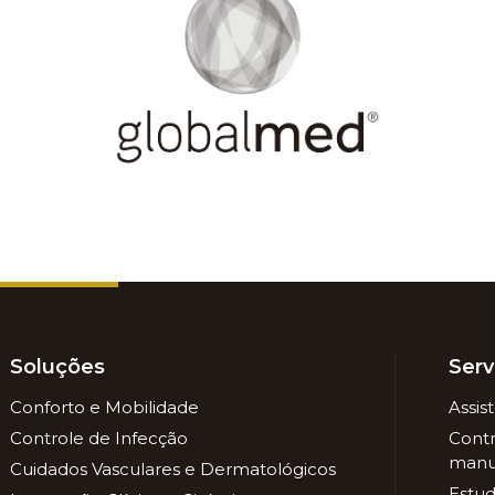
Soluções
Serv
Conforto e Mobilidade
Assis
Controle de Infecção
Contr
manu
Cuidados Vasculares e Dermatológicos
Estud