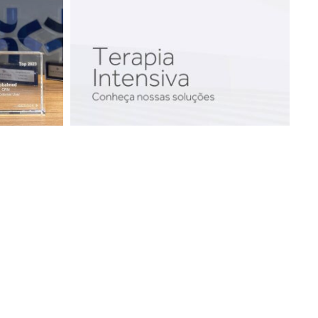
App
y