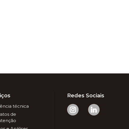
iços
Redes Sociais
tência técnica
atos de
tenção
os e Análises